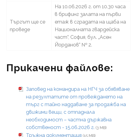
На 10.06.2026 г. от 10.30 часа
в брифинг залата на първи
Търгът ще се
етаж в сградата на щаба на
проведе
Националната гвардейска
част”, София, бул. „Асен
Йорданов” № 2.
Прикачени файлове:
Заповед на командира на НГЧ за обявяване
на резултатите от провеждането на
търг с тайно наддаване за продажба на
движими вещи, с отпаднала
необходимост – частна държавна
собственост - 15.06.2026 г.
(3 MB)
Тръжна документация
(15 MB)