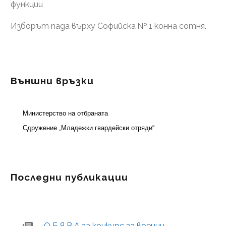
функции
Изборът пада върху Софийска № 1 конна сотня.
Външни връзки
Министерство на отбраната
Сдружение „Младежки гвардейски отряди“
Последни публикации
О Б Я В А за конкурс за военни