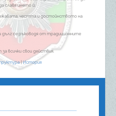
да славя името й.
ржавата, честта и достойнството на
си дълг се ръководя от традиционните
за всички свои действия.
труктура
|
История