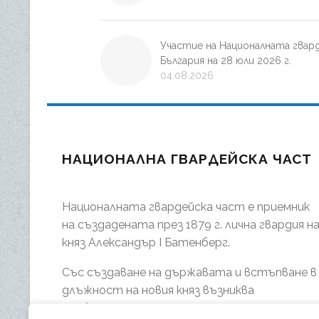
Участие на Националната гвар
България на 28 юли 2026 г.
04.08.2026
НАЦИОНАЛНА ГВАРДЕЙСКА ЧАСТ
Националната гвардейска част е приемник
на създадената през 1879 г. лична гвардия н
княз Александър І Батенберг.
Със създаване на държавата и встъпване в
длъжност на новия княз възниква
необходимостта от изграждане на