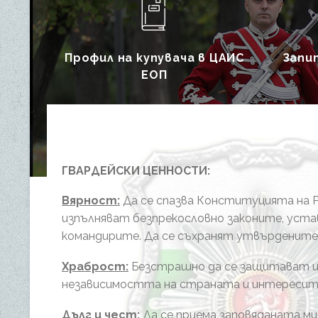


Профил на купувача в ЦАИС
Запит
ЕОП
ГВАРДЕЙСКИ ЦЕННОСТИ:
Вярност:
Да се спазва Конституцията на Р
изпълняват безпрекословно законите, уста
командирите. Да се съхранят утвърдените
Храброст:
Безстрашно да се защитават 
независимостта на страната и интересите
Дълг и чест:
Да се приема заповяданата ми