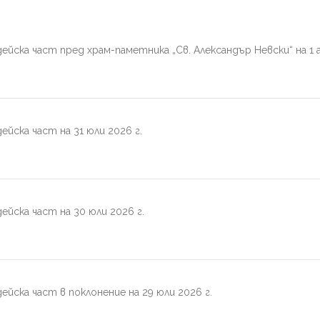
ейска част пред храм-паметника „Св. Александър Невски“ на 1 
йска част на 31 юли 2026 г.
ейска част на 30 юли 2026 г.
йска част в поклонение на 29 юли 2026 г.