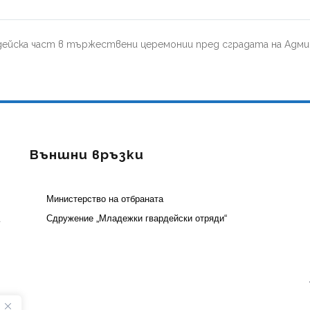
дейска част в тържествени церемонии пред сградата на Адми
Външни връзки
Министерство на отбраната
а
Сдружение „Младежки гвардейски отряди“