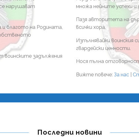
 се нарушават
множа нейните успехи и 
Пазя авторитета на дъ
а и благото на Родината,
всички хора.
собственото
Изпълнявайки воинския 
гвардейски ценности.
ат воинските задължения
Нося пълна отговорност 
Вижте повече:
За нас
|
С
Последни новини