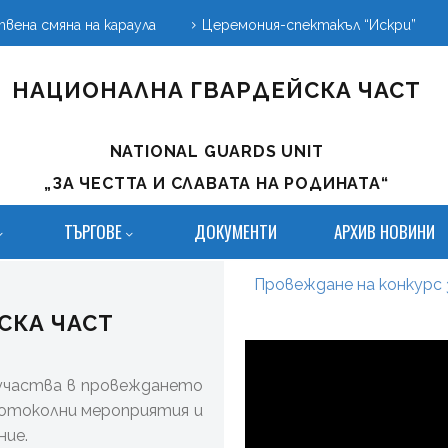
вена смяна на караула
Церемония-спектакъл “Искри”
НАЦИОНАЛНА ГВАРДЕЙСКА ЧАСТ
NATIONAL GUARDS UNIT
„ЗА ЧЕСТТА И СЛАВАТА НА РОДИНАТА“
ТЪРГОВЕ
ДОКУМЕНТИ
АРХИВ НОВИНИ
Провеждане на конкурс 
СКА ЧАСТ
участва в провеждането
ротоколни мероприятия и
ние.