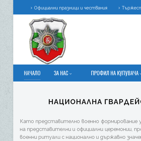
Официални празници и чествания
Тържест
НАЧАЛО
ЗА НАС
ПРОФИЛ НА КУПУВАЧА
НАЦИОНАЛНА ГВАРДЕЙ
Като представително военно формирование 
на представителни и официални церемонии, п
военни ритуали с национално и държавно значе