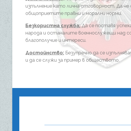
изпълнение като лична отговорност. Да не
общоприетите правни и морални норми.
Безкористна служба:
Да се поставя успех
народа и останалите военнослужещи над 
благополучие и интереси.
Достойнство:
Безупречно да се изпълняв
и да се служи за пример в обществото.