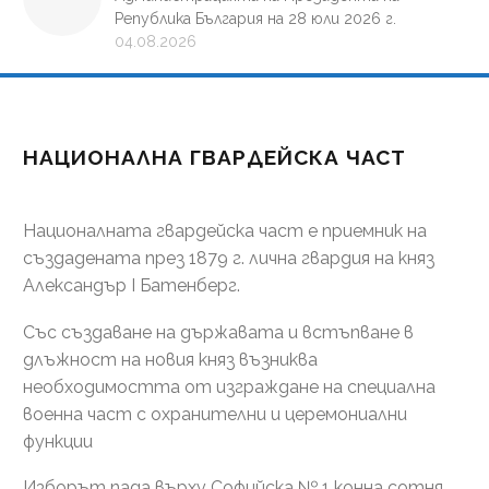
Република България на 28 юли 2026 г.
04.08.2026
НАЦИОНАЛНА ГВАРДЕЙСКА ЧАСТ
Националната гвардейска част е приемник на
създадената през 1879 г. лична гвардия на княз
Александър І Батенберг.
Със създаване на държавата и встъпване в
длъжност на новия княз възниква
необходимостта от изграждане на специална
военна част с охранителни и церемониални
функции
Изборът пада върху Софийска № 1 конна сотня.