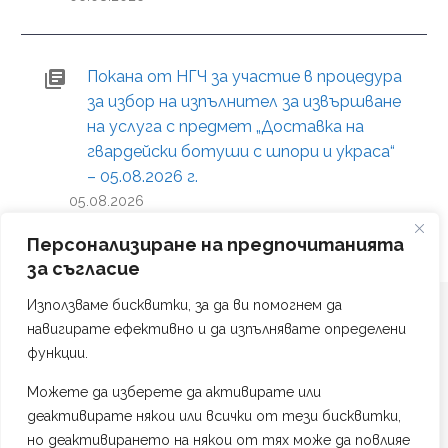
Покана от НГЧ за участие в процедура
за избор на изпълнител за извършване
на услуга с предмет „Доставка на
гвардейски ботуши с шпори и украса“
– 05.08.2026 г.
05.08.2026
Персонализиране на предпочитанията
за съгласие
Използваме бисквитки, за да ви помогнем да
навигирате ефективно и да изпълнявате определени
функции.
Можете да изберете да активирате или
Политика на поверителност
деактивирате някои или всички от тези бисквитки,
Изработка на сайт от #TAG Web Studio
но деактивирането на някои от тях може да повлияе