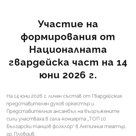
Участие на
формирования от
Националната
гвардейска част на 14
юни 2026 г.
На 14 юни 2026 г. личен състав от Гвардейския
представителен духов оркестър и
Представителния ансамбъл на въоръжените
сили участваха в гала-концерта „ТОП 10
Български танцов фолклор“ в Античния театър,
гр. Пловдив.