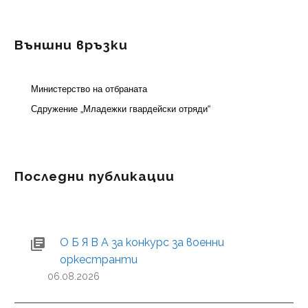
Външни връзки
Министерство на отбраната
Сдружение „Младежки гвардейски отряди“
Последни публикации
О Б Я В А за конкурс за военни
оркестранти
06.08.2026