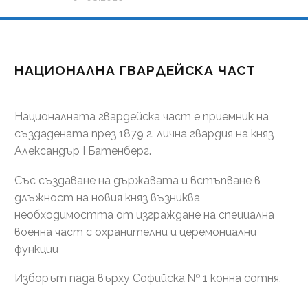
НАЦИОНАЛНА ГВАРДЕЙСКА ЧАСТ
Националната гвардейска част е приемник на
създадената през 1879 г. лична гвардия на княз
Александър І Батенберг.
Със създаване на държавата и встъпване в
длъжност на новия княз възниква
необходимостта от изграждане на специална
военна част с охранителни и церемониални
функции
Изборът пада върху Софийска № 1 конна сотня.