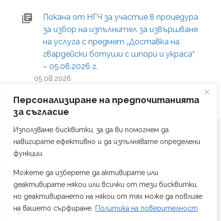
Покана от НГЧ за участие в процедура
за избор на изпълнител за извършване
на услуга с предмет „Доставка на
гвардейски ботуши с шпори и украса“
– 05.08.2026 г.
05.08.2026
Персонализиране на предпочитанията
за съгласие
Използваме бисквитки, за да ви помогнем да
навигирате ефективно и да изпълнявате определени
функции.
Можете да изберете да активирате или
Политика на поверителност
деактивирате някои или всички от тези бисквитки,
Изработка на сайт от #TAG Web Studio
но деактивирането на някои от тях може да повлияе
на вашето сърфиране.
Политика на поверителност