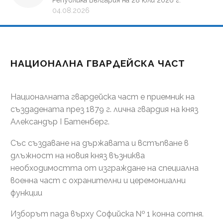
Република България на 28 юли 2026 г.
04.08.2026
НАЦИОНАЛНА ГВАРДЕЙСКА ЧАСТ
Националната гвардейска част е приемник на
създадената през 1879 г. лична гвардия на княз
Александър І Батенберг.
Със създаване на държавата и встъпване в
длъжност на новия княз възниква
необходимостта от изграждане на специална
военна част с охранителни и церемониални
функции
Изборът пада върху Софийска № 1 конна сотня.