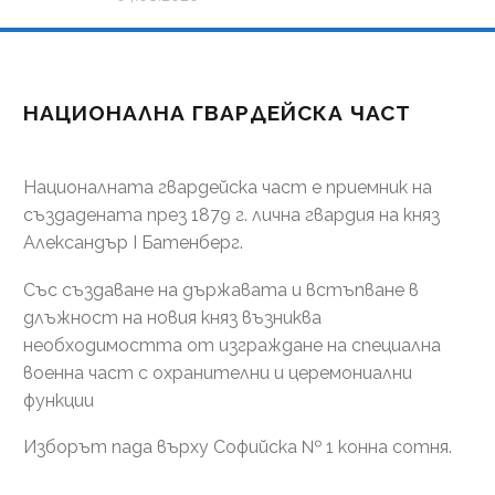
НАЦИОНАЛНА ГВАРДЕЙСКА ЧАСТ
Националната гвардейска част е приемник на
създадената през 1879 г. лична гвардия на княз
Александър І Батенберг.
Със създаване на държавата и встъпване в
длъжност на новия княз възниква
необходимостта от изграждане на специална
военна част с охранителни и церемониални
функции
Изборът пада върху Софийска № 1 конна сотня.