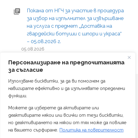
Покана от НГЧ за участие в процедура
за избор на изпълнител за извършване
на услуга с предмет „Доставка на
гвардейски ботуши с шпори и украса“
– 05.08.2026 г.
05.08.2026
Персонализиране на предпочитанията
за съгласие
Използваме бисквитки, за да ви помогнем да
навигирате ефективно и да изпълнявате определени
функции.
Можете да изберете да активирате или
Политика на поверителност
деактивирате някои или всички от тези бисквитки,
Изработка на сайт от #TAG Web Studio
но деактивирането на някои от тях може да повлияе
на вашето сърфиране.
Политика на поверителност