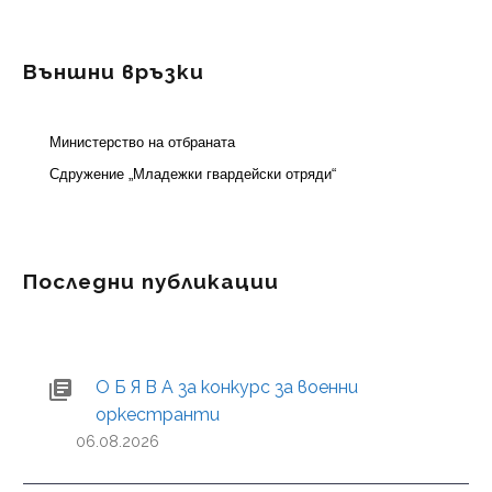
Външни връзки
Министерство на отбраната
Сдружение „Младежки гвардейски отряди“
Последни публикации
О Б Я В А за конкурс за военни
оркестранти
06.08.2026