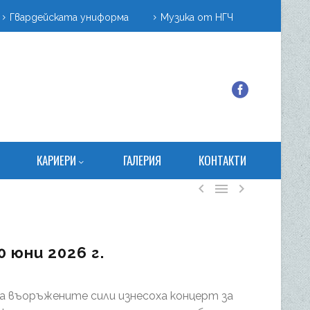
Гвардейската униформа
Музика от НГЧ
КАРИЕРИ
ГАЛЕРИЯ
КОНТАКТИ



 юни 2026 г.
а въоръжените сили изнесоха концерт за