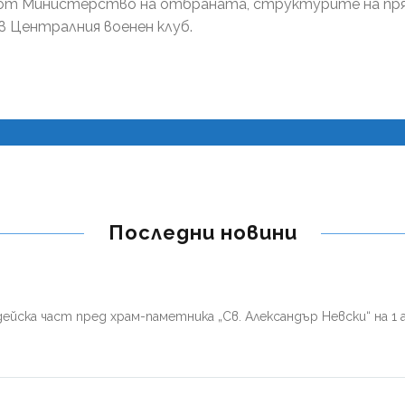
от Министерство на отбраната, структурите на пря
в Централния военен клуб.
Последни новини
ейска част пред храм-паметника „Св. Александър Невски“ на 1 