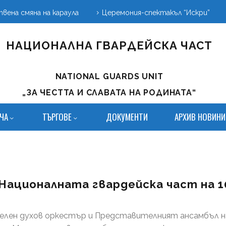
вена смяна на караула
Церемония-спектакъл “Искри”
НАЦИОНАЛНА ГВАРДЕЙСКА ЧАСТ
NATIONAL GUARDS UNIT
„ЗА ЧЕСТТА И СЛАВАТА НА РОДИНАТА“
ЧА
ТЪРГОВЕ
ДОКУМЕНТИ
АРХИВ НОВИНИ
Националната гвардейска част на 10
телен духов оркестър и Представителният ансамбъл н