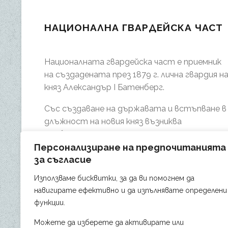
НАЦИОНАЛНА ГВАРДЕЙСКА ЧАСТ
Националната гвардейска част е приемник
на създадената през 1879 г. лична гвардия н
княз Александър І Батенберг.
Със създаване на държавата и встъпване в
длъжност на новия княз възниква
необходимостта от изграждане на
Персонализиране на предпочитанията
специална военна част с охранителни и
за съгласие
церемониални функции
Използваме бисквитки, за да ви помогнем да
Изборът пада върху Софийска № 1 конна
навигирате ефективно и да изпълнявате определени
сотня.
функции.
Можете да изберете да активирате или