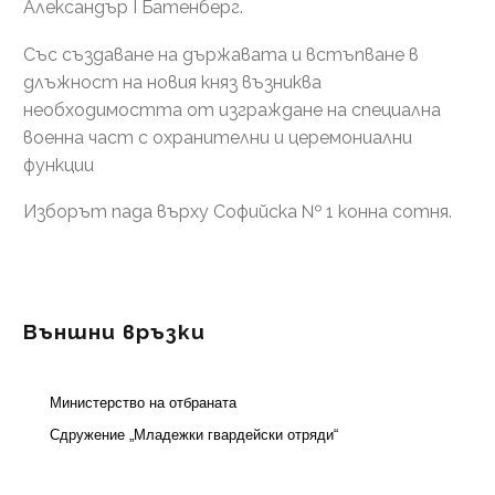
Александър І Батенберг.
Със създаване на държавата и встъпване в
длъжност на новия княз възниква
необходимостта от изграждане на специална
военна част с охранителни и церемониални
функции
Изборът пада върху Софийска № 1 конна сотня.
Външни връзки
Министерство на отбраната
Сдружение „Младежки гвардейски отряди“