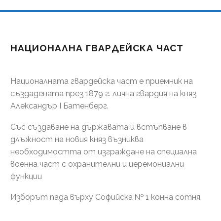
НАЦИОНАЛНА ГВАРДЕЙСКА ЧАСТ
Националната гвардейска част е приемник на
създадената през 1879 г. лична гвардия на княз
Александър І Батенберг.
Със създаване на държавата и встъпване в
длъжност на новия княз възниква
необходимостта от изграждане на специална
военна част с охранителни и церемониални
функции
Изборът пада върху Софийска № 1 конна сотня.