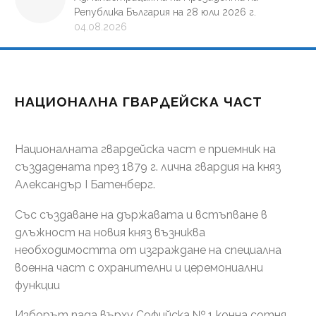
Република България на 28 юли 2026 г.
04.08.2026
НАЦИОНАЛНА ГВАРДЕЙСКА ЧАСТ
Националната гвардейска част е приемник на
създадената през 1879 г. лична гвардия на княз
Александър І Батенберг.
Със създаване на държавата и встъпване в
длъжност на новия княз възниква
необходимостта от изграждане на специална
военна част с охранителни и церемониални
функции
Изборът пада върху Софийска № 1 конна сотня.