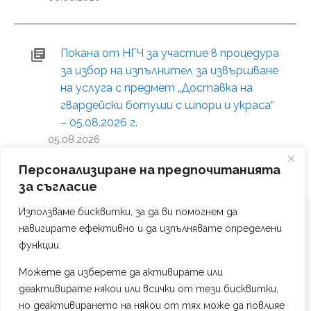
Покана от НГЧ за участие в процедура
за избор на изпълнител за извършване
на услуга с предмет „Доставка на
гвардейски ботуши с шпори и украса“
– 05.08.2026 г.
05.08.2026
Персонализиране на предпочитанията
за съгласие
Използваме бисквитки, за да ви помогнем да
навигирате ефективно и да изпълнявате определени
функции.
Можете да изберете да активирате или
Политика на поверителност
деактивирате някои или всички от тези бисквитки,
Изработка на сайт от #TAG Web Studio
но деактивирането на някои от тях може да повлияе