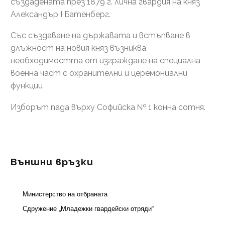
създадената през 1879 г. лична гвардия на княз
Александър І Батенберг.
Със създаване на държавата и встъпване в
длъжност на новия княз възниква
необходимостта от изграждане на специална
военна част с охранителни и церемониални
функции
Изборът пада върху Софийска № 1 конна сотня.
Външни връзки
Министерство на отбраната
Сдружение „Младежки гвардейски отряди“