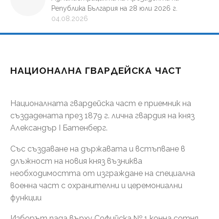
Република България на 28 юли 2026 г.
04.08.2026
НАЦИОНАЛНА ГВАРДЕЙСКА ЧАСТ
Националната гвардейска част е приемник на
създадената през 1879 г. лична гвардия на княз
Александър І Батенберг.
Със създаване на държавата и встъпване в
длъжност на новия княз възниква
необходимостта от изграждане на специална
военна част с охранителни и церемониални
функции
Изборът пада върху Софийска № 1 конна сотня.