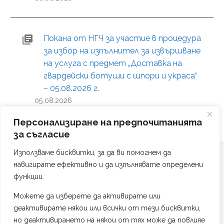
Покана от НГЧ за участие в процедура
за избор на изпълнител за извършване
на услуга с предмет „Доставка на
гвардейски ботуши с шпори и украса“
– 05.08.2026 г.
05.08.2026
Персонализиране на предпочитанията
за съгласие
Използваме бисквитки, за да ви помогнем да
навигирате ефективно и да изпълнявате определени
функции.
Можете да изберете да активирате или
Политика на поверителност
деактивирате някои или всички от тези бисквитки,
Изработка на сайт от #TAG Web Studio
но деактивирането на някои от тях може да повлияе