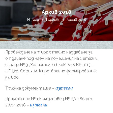
Архив 2018
Начало
Търгове
Архив 2018
Провеждане на търг с тайно наддаване за
отдаване под наем на помещения на 1 етаж в
сграда № 3 „Хранителен блок” във ВР 1013 –
НГЧ,гр. София, м. Къро, военно формирование
54 800.
Тръжна документация –
изтегли
Приложениe № 1 към заповед № РД-186 от
20.04.2018 –
изтегли