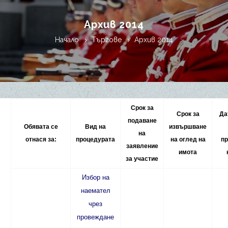
Архив 2014
Начало
Търгове
Архив 2014
Срок за
Срок за
Да
подаване
Обявата се
Вид на
извършване
на
отнася за:
процедурата
на оглед на
п
заявление
имота
за участие
Избор на
наемател
чрез
провеждане