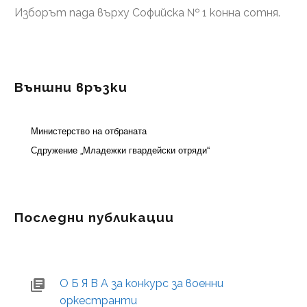
Изборът пада върху Софийска № 1 конна сотня.
Външни връзки
Министерство на отбраната
Сдружение „Младежки гвардейски отряди“
Последни публикации
О Б Я В А за конкурс за военни
оркестранти