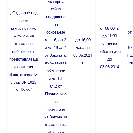
на търг с
тайно
„ Отдаване под
наддаване
наем
на
на част от имот
от 09:00 ч.
основание
от
– публична
до 11:30
чл. 16, ал.2
до 16,00
държавна
ч. всеки
и чл.19 ал.1
часа на
10.
собственост,
работен ден
от Закона за
09.06.2014
На
представляващ
до
държавната
г.
г
хранителен
03.06.2014
собственост
блок, сграда №
г.
и чл.13,
3 във ВР 1013,
ал.2 от
м. Къро ”
Правилника
за
прилагане
на Закона за
държавната
собственост