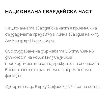
НАЦИОНАЛНА ГВАРДЕЙСКА ЧАСТ
Националната гвардейска част е приемник на
създадената през 1879 г. лична гвардия на княз
Александър І Батенберг.
Със създаване на държавата и встъпване в
длъжност на новия княз възниква
необходимостта от изграждане на специална
военна част с охранителни и церемониални
функции
Изборът пада върху Софийска № 1 конна сотня.