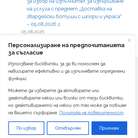
за избор на изпълнител за извършване
на услуга с предмет „Доставка на
гвардейски ботуши с шпори и украса“
– 05.08.2026 г.
05.08.2026
Персонализиране на предпочитанията
за съгласие
Използваме бисквитки, за да ви помогнем да
навигирате ефективно и да изпълнявате определени
функции.
Можете да изберете да активирате или
Политика на поверителност
деактивирате някои или всички от тези бисквитки,
Изработка на сайт от #TAG Web Studio
но деактивирането на някои от тях може да повлияе
на вашето сърфиране.
Политика на поверителност
© 2026
Национална гвардейска част
По избор
Отхвърлям
Приемам