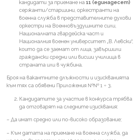
кандидати за приемане на
11 (единадесет)
сержанти/старшини, оркестранти на
военна служба в представителните духови
оркестри на Военновъздушните сили,
Националната гвардейска част и
Националния военен университет „В. Левски“,
които да се заемат от лица, завършили
граждански средни или висши училища в
страната или в чужбина.
Броя на вакантните длъжности и изискванията
към тях са обявени Приложения №№ 1 ÷ 3.
Кандидатите за участие в конкурса трябва
да отговарят на следните изисквания:
– Да имат средно или по-високо образование;
– Към датата на приемане на военна служба, да