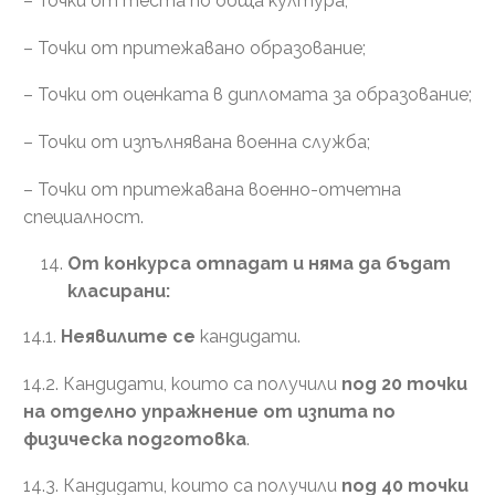
– Точки от теста по обща култура;
– Точки от притежавано образование;
– Точки от оценката в дипломата за образование;
– Точки от изпълнявана военна служба;
– Точки от притежавана военно-отчетна
специалност.
От конкурса отпадат и няма да бъдат
класирани:
14.1.
Неявилите се
кандидати.
14.2. Кандидати, които са получили
под 20 точки
на отделно упражнение от изпита по
физическа подготовка
.
14.3. Кандидати, които са получили
под 40 точки