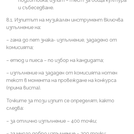
подготовка, изпит – тест за обща култура
и събеседване.
8.1. Изпитът на музикален инструмент включва
изпълнение на:
– гама до пет знака- изпълнение, зададено от
комисията;
– етюд и пиеса – по избор на кандидата;
– изпълнение на зададен от комисията нотен
текст в момента на провеждане на конкурса
(прима виста).
Точките за този изпит се определят, както
следва:
– за отлично изпълнение – 400 точки;
– за много добро изпълнение – 300 точки;