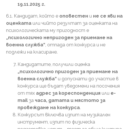
19.11.2025 г.
6.1. Кандидат, който е
оповестен
и
не се яви на
оценката
или чийто резултат за оценката на
психологическата му пригодност е
„психологично непригоден за приемане на
военна служба“
, отпада от конкурса и не
подлежи на класиране.
Кандидатите, получили оценка
„психологично пригоден за приемане на
военна служба“
и допуснати до участие в
конкурса ще бъдат уведомени на посочения
от тях
адрес за кореспонденция
или
е-
mail
за
часа, датата и мястото за
провеждане на конкурса
.
Конкурсът включва изпит на музикален
инструмент, изпит по физическа