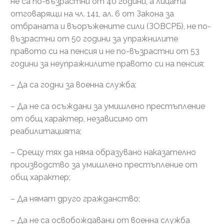
не са по-възрастни от 40 години, а лицата
отговарящи на чл. 141, ал. 6 от Закона за
отбраната и въоръжените сили (ЗОВСРБ), не по-
възрастни от 50 години за упражнилите
правото си на пенсия и не по-възрастни от 53
години за неупражнилите правото си на пенсия;
– Да са годни за военна служба;
– Да не са осъждани за умишлено престъпление
от общ характер, независимо от
реабилитацията;
– Срещу тях да няма образувано наказателно
производство за умишлено престъпление от
общ характер;
– Да нямат друго гражданство;
– Да не са освобождавани от военна служба