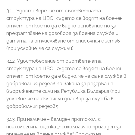
3.11. Удостоверение от съответната
структура на ЦВО, където се водят на военен
отчет, от което да е видно основанието за
прекратяване на договора за военна служба и
датата на отчисляване от списъчния състав
(при условие, че са служили);
3.12. Удостоверение от съответната
структура на ЦВО, където се водят на военен
отчет, от което да е видно, че не са на служба в
доброволния резерв по Закона за резерва на
въоръжените сили на Република България (при
условие, че са сключили договор за служба в
доброволния резерв);
3.13. При наличие – валиден протокол, с
психологична оценка „психологично пригоден за
приемане на военна служба“. Срокът на