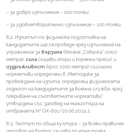
– за добро изпълнение – 200 точки;
– за удовлетворително изпълнение – 100 точки.
8.2. Изпитът по физическа подготовка на
кандидатите ще се проведе чрез изпълнение на
упражнения за
бързина
(бягане „Совалка” 10х10
метра),
сила
(лицеви опори и коремни преси), и
издръжливост
(крос 1000 метра) съгласно
нормативи определени в „Методика за
провеждане на изпита, определящ физическата
годност на кандидатите за военна служба, чрез
покриване на съответните нормативи”
утвърдена със заповед на министъра на
отбраната № ОХ-601/20.06.2024 г.
8.3. Тестът по обща култура – за всеки правилен
отговор на въпрос се дава по една точка.