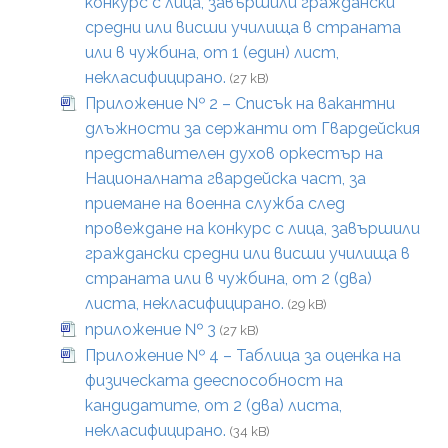
конкурс с лица, завършили граждански
средни или висши училища в страната
или в чужбина, от 1 (един) лист,
некласифицирано.
(27 kB)
Приложение № 2 – Списък на вакантни
длъжности за сержанти от Гвардейския
представителен духов оркестър на
Националната гвардейска част, за
приемане на военна служба след
провеждане на конкурс с лица, завършили
граждански средни или висши училища в
страната или в чужбина, от 2 (два)
листа, некласифицирано.
(29 kB)
приложение № 3
(27 kB)
Приложение № 4 – Таблица за оценка на
физическата дееспособност на
кандидатите, от 2 (два) листа,
некласифицирано.
(34 kB)