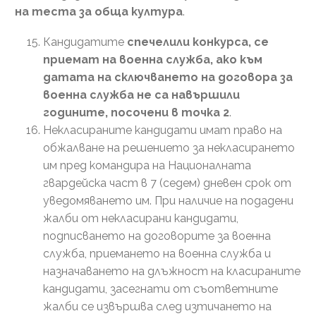
на теста за обща култура
.
Кандидатите
спечелили конкурса, се
приемат на военна служба, ако към
датата на сключването на договора за
военна служба не са навършили
годините, посочени в точка 2
.
Некласираните кандидати имат право на
обжалване на решението за некласирането
им пред командира на Националната
гвардейска част в 7 (седем) дневен срок от
уведомяването им. При наличие на подадени
жалби от некласирани кандидати,
подписването на договорите за военна
служба, приемането на военна служба и
назначаването на длъжност на класираните
кандидати, засегнати от съответните
жалби се извършва след изтичането на