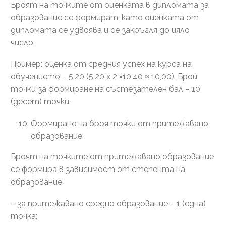
Броят на точките от оценката в дипломата за
образование се формират, като оценката от
дипломата се удвоява и се закръгля до цяло
число.
Пример: оценка от средния успех на курса на
обучението – 5.20 (5.20 х 2 =10,40 ≈ 10,00). Брой
точки за формиране на състезателен бал – 10
(десет) точки.
Формиране на броя точки от притежавано
образование.
Броят на точките от притежавано образование
се формира в зависимост от степента на
образование:
– за притежавано средно образование – 1 (една)
точка;