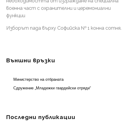
необходимостта от изграждане на специална
военна част с охранителни и церемониални
функции
Изборът пада върху Софийска № 1 конна сотня.
Външни връзки
Министерство на отбраната
Сдружение „Младежки гвардейски отряди“
Последни публикации