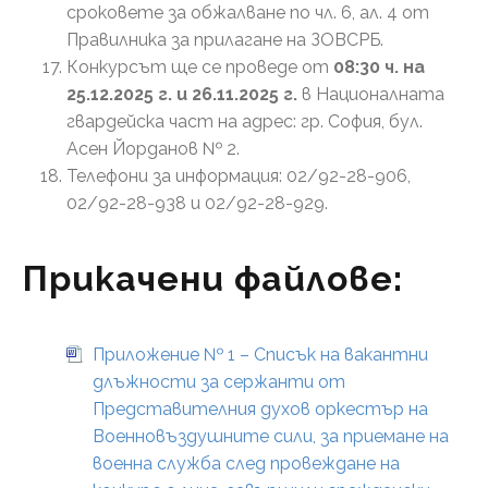
сроковете за обжалване по чл. 6, ал. 4 от
Правилника за прилагане на ЗОВСРБ.
Конкурсът ще се проведе от
08:30 ч. на
25
.12.202
5
г.
и 26.11.2025 г.
в Националната
гвардейска част на адрес: гр. София, бул.
Асен Йорданов № 2.
Телефони за информация: 02/92-28-906,
02/92-28-938 и 02/92-28-929.
Прикачени файлове:
Приложение № 1 – Списък на вакантни
длъжности за сержанти от
Представителния духов оркестър на
Военновъздушните сили, за приемане на
военна служба след провеждане на