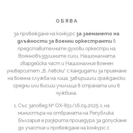
О Б Я В А
за провеждане на конкурс
за заемането на
длъжности за военни оркестранти
в
представителните духови оркестри на
Военновъздушните сили, Националната
гвардейска част и Националния военен
университет „В. Левски“ с кандидати за приемане
на военна служба на лица, завършили граждански
средни или висши училища в страната или в
чужбина.
Със заповед № ОХ-851/16.09.2025 г. на
министъра на отбраната на Република
България е разкрита процедура за допускане
до участие и провеждане на конкурс с