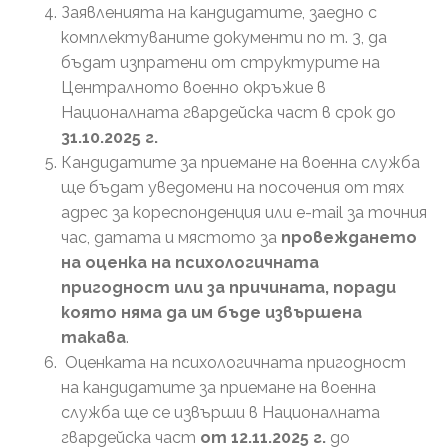
Заявленията на кандидатите, заедно с
комплектуваните документи по т. 3, да
бъдат изпратени от структурите на
Централното военно окръжие в
Националната гвардейска част в срок до
31
.1
0
.202
5
г.
Кандидатите за приемане на военна служба
ще бъдат уведомени на посочения от тях
адрес за кореспонденция или е-mail за точния
час, датата и мястото за
провеждането
на оценка на психологичната
пригодност или за причината, поради
която няма да им бъде извършена
такава
.
Оценката на психологичната пригодност
на кандидатите за приемане на военна
служба ще се извърши в Националната
гвардейска част
от 12.11.2025 г.
до