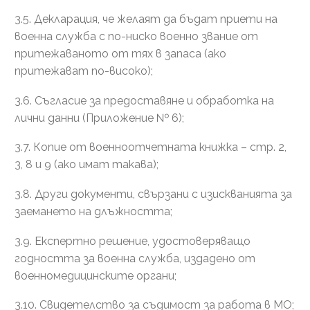
3.5. Декларация, че желаят да бъдат приети на
военна служба с по-ниско военно звание от
притежаваното от тях в запаса (ако
притежават по-високо);
3.6. Съгласие за предоставяне и обработка на
лични данни (Приложение № 6);
3.7. Копие от военноотчетната книжка – стр. 2,
3, 8 и 9 (ако имат такава);
3.8. Други документи, свързани с изискванията за
заемането на длъжността;
3.9. Експертно решение, удостоверяващо
годността за военна служба, издадено от
военномедицинските органи;
3.10. Свидетелство за съдимост за работа в МО;