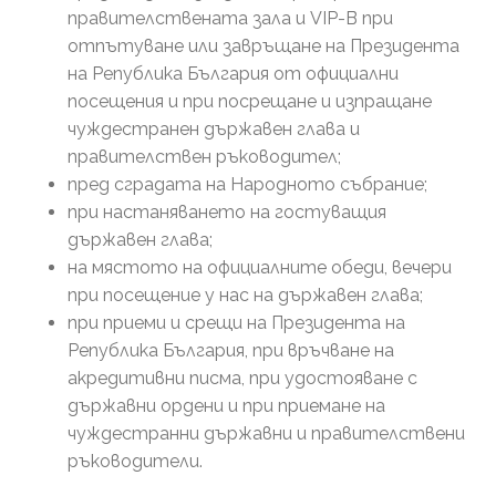
правителствената зала и VIP-B при
отпътуване или завръщане на Президента
на Република България от официални
посещения и при посрещане и изпращане
чуждестранен държавен глава и
правителствен ръководител;
пред сградата на Народното събрание;
при настаняването на гостуващия
държавен глава;
на мястото на официалните обеди, вечери
при посещение у нас на държавен глава;
при приеми и срещи на Президента на
Република България, при връчване на
акредитивни писма, при удостояване с
държавни ордени и при приемане на
чуждестранни държавни и правителствени
ръководители.