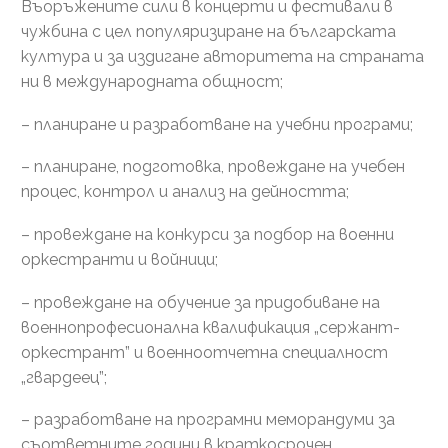
Въоръжените сили в концерти и фестивали в
чужбина с цел популяризиране на българската
култура и за издигане авторитета на страната
ни в международната общност;
– планиране и разработване на учебни програми;
– планиране, подготовка, провеждане на учебен
процес, контрол и анализ на дейността;
– провеждане на конкурси за подбор на военни
оркестранти и войници;
– провеждане на обучение за придобиване на
военнопрофесионална квалификация „сержант-
оркестрант” и военноотчетна специалност
„гвардеец”;
– разработване на програмни меморандуми за
съответните години в краткосрочен,