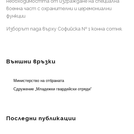
необходимостта от изграждане на специална
военна част с охранителни и церемониални
функции
Изборът пада върху Софийска № 1 конна сотня.
Външни връзки
Министерство на отбраната
Сдружение „Младежки гвардейски отряди“
Последни публикации