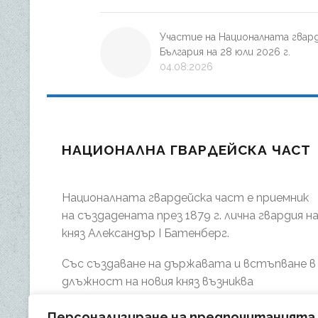
Участие на Националната гвар
България на 28 юли 2026 г.
04.08.2026
НАЦИОНАЛНА ГВАРДЕЙСКА ЧАСТ
Националната гвардейска част е приемник
на създадената през 1879 г. лична гвардия н
княз Александър І Батенберг.
Със създаване на държавата и встъпване в
длъжност на новия княз възниква
необходимостта от изграждане на
Персонализиране на предпочитанията
специална военна част с охранителни и