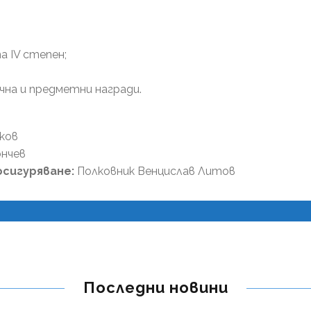
а IV степен;
чна и предметни награди.
ков
нчев
сигуряване:
Полковник Венцислав Литов
Последни новини