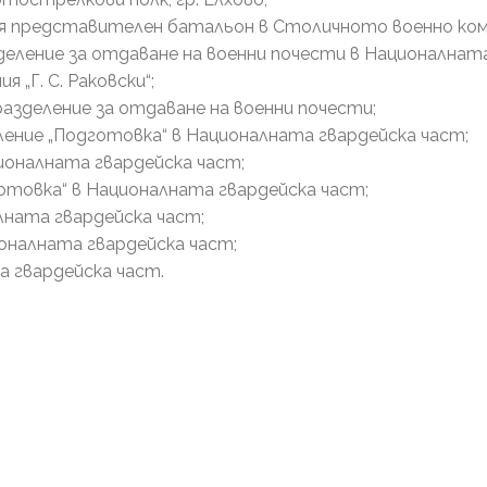
лния представителен батальон в Столичното военно к
зделение за отдаване на военни почести в Националнат
 „Г. С. Раковски“;
дразделение за отдаване на военни почести;
еление „Подготовка“ в Националната гвардейска част;
ционалната гвардейска част;
дготовка“ в Националната гвардейска част;
алната гвардейска част;
ионалната гвардейска част;
а гвардейска част.