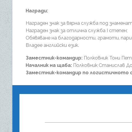
Награди:
Награден знак за вярна служба под знаменат
Награден знак за отлична служба I степен;
Обявяване на благодарности, грамоти, пари
Владее английски език.
Заместник-командир:
Полковник Тони Пет
Началник на щаба:
Полковник Станислав До
Заместник-командир по логистичното о