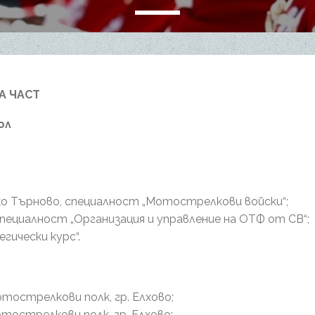
А ЧАСТ
ол
елико Търново, специалност „Мотострелкови войски“;
ия, специалност „Организация и управление на ОТФ от СВ“;
тегически курс“.
Мотострелкови полк, гр. Елхово;
отострелкови полк, гр. Елхово;