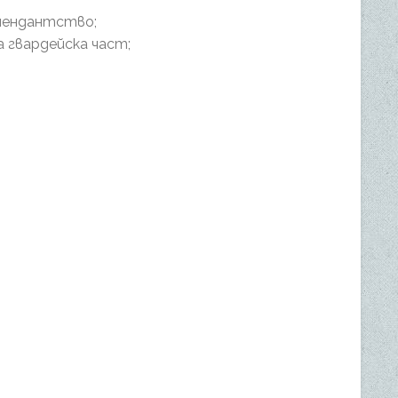
омендантство;
а гвардейска част;