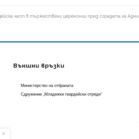
дейска част в тържествени церемонии пред сградата на Адми
Външни връзки
Министерство на отбраната
а
Сдружение „Младежки гвардейски отряди“