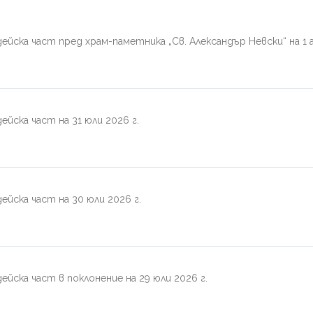
ейска част пред храм-паметника „Св. Александър Невски“ на 1 
йска част на 31 юли 2026 г.
ейска част на 30 юли 2026 г.
йска част в поклонение на 29 юли 2026 г.