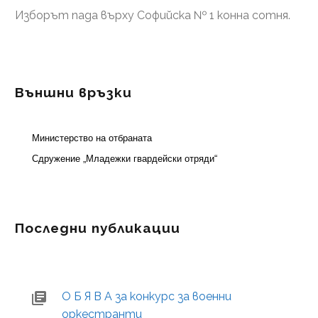
Изборът пада върху Софийска № 1 конна сотня.
Външни връзки
Министерство на отбраната
Сдружение „Младежки гвардейски отряди“
Последни публикации
О Б Я В А за конкурс за военни
оркестранти