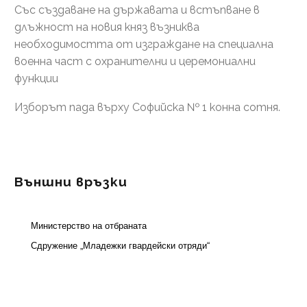
Със създаване на държавата и встъпване в
длъжност на новия княз възниква
необходимостта от изграждане на специална
военна част с охранителни и церемониални
функции
Изборът пада върху Софийска № 1 конна сотня.
Външни връзки
Министерство на отбраната
Сдружение „Младежки гвардейски отряди“