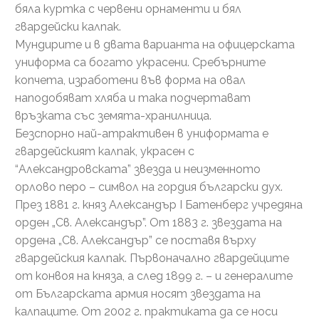
бяла куртка с червени орнаменти и бял
гвардейски калпак.
Мундирите и в двата варианта на офицерската
униформа са богато украсени. Сребърните
копчета, изработени във форма на овал
наподобяват хляба и така подчертават
връзката със земята-хранилница.
Безспорно най-атрактивен в униформата е
гвардейският калпак, украсен с
“Александровската” звезда и неизменното
орлово перо – символ на гордия български дух.
През 1881 г. княз Александър І Батенберг учредяна
орден „Св. Александър”. От 1883 г. звездата на
ордена „Св. Александър” се поставя върху
гвардейския калпак. Първоначално гвардейците
от конвоя на княза, а след 1899 г. – и генералите
от Българската армия носят звездата на
калпаците. От 2002 г. практиката да се носи