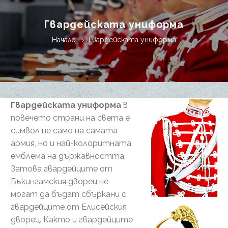
Гвардейската униформа
Начало
Гвардейската униформа
Гвардейската униформа
в
повечето страни на света е
символ не само на самата
армия, но и най-колоритната
емблема на държавността.
Затова гвардейците от
Бъкингамския дворец не
могат да бъдат сбъркани с
гвардейците от Елисейския
дворец. Както и гвардейците