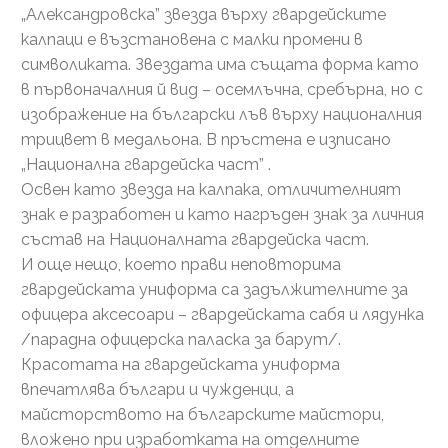
„Александровска” звезда върху гвардейските
калпаци е възстановена с малки промени в
символиката. Звездата има същата форма като
в първоначалния й вид – осемлъчна, сребърна, но с
изображение на български лъв върху националния
трицвет в медальона. В пръстена е изписано
„Национална гвардейска част” .
Освен като звезда на калпака, отличителният
знак е разработен и като нагръден знак за личния
състав на Националната гвардейска част.
И още нещо, което прави неповторима
гвардейската униформа са задължителните за
офицера аксесоари – гвардейската сабя и лядунка
/парадна офицерска паласка за барут/.
Красотата на гвардейската униформа
впечатлява българи и чужденци, а
майсторството на българските майстори,
вложено при изработката на отделните