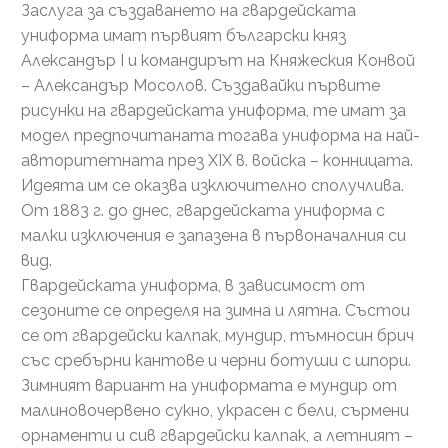
Заслуга за създаването на гвардейската
униформа имат първият български княз
Александър І и командирът на Княжеския Конвой
– Александър Мосолов. Създавайки първите
рисунки на гвардейската униформа, те имат за
модел предпочитаната тогава униформа на най-
авторитетната през ХІХ в. войска – конницата.
Идеята им се оказва изключително сполучлива.
От 1883 г. до днес, гвардейската униформа с
малки изключения е запазена в първоначалния си
вид.
Гвардейската униформа, в зависимост от
сезоните се определя на зимна и лятна. Състои
се от гвардейски калпак, мундир, тъмносин брич
със сребърни кантове и черни ботуши с шпори.
Зимният вариант на униформата е мундир от
малиновочервено сукно, украсен с бели, сърмени
орнаменти и сив гвардейски калпак, а летният –