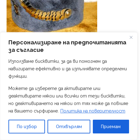
Персонализиране на предпочитанията
за съгласие
Използваме бисквитки, за да ви помогнем да
навигирате ефективно и да изпълнявате определени
функции.
Можете да изберете да активирате или
деактивирате някои или всички от тези бисквитки,
но деактивирането на някои от тях може да повлияе
на вашето сърфиране.
Политика на поверителност
По избор
Отхвърлям
Приемам