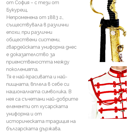
от София – с тези от
Букурещ.
Непроменена от 1883 г.,
съществувала в различни
епохи, при различни
обществени системи,
гвардейската униформа днес
е доказателство за
приемствеността между
поколенията.
Тя е най-красивата и най-
пищната, вплела в себе си
националната символика. В
нея са съчетани най-добрите
елементи от хусарската
униформа и от
историческата традиция на
българската държава.