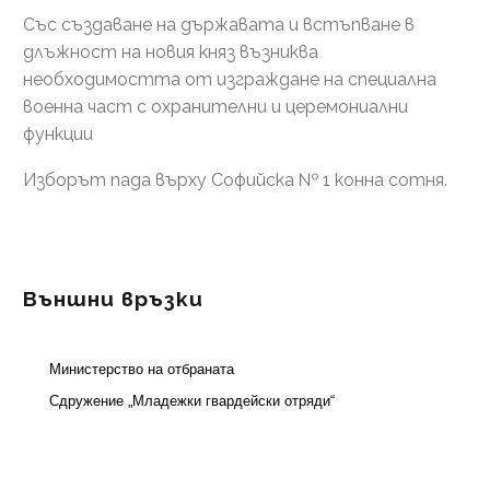
Със създаване на държавата и встъпване в
длъжност на новия княз възниква
необходимостта от изграждане на специална
военна част с охранителни и церемониални
функции
Изборът пада върху Софийска № 1 конна сотня.
Външни връзки
Министерство на отбраната
Сдружение „Младежки гвардейски отряди“