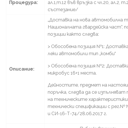
Процедура:
ал.1,т.12 във връзка с чл.20, ал.2,
състезание/
„Доставка на нова автомобилна т
Националната гвардейска част”, п
позиции както следва:
> Обособена позиция №1: Доставка
леки автомобили тип „комби“
> Обособена позиция №2: Доставка
Описание:
микробус 16+1 места.
Дейностите, предмет на насто
поръчка, следва да се изпълняват
на техническите характеристики и
технически спецификации с рег.№
и СИ-16-Т-74/28.06.2017 г.