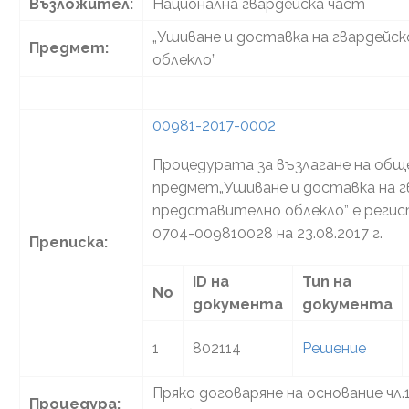
Възложител:
Национална гвардейска част
„Ушиване и доставка на гвардейс
Предмет:
облекло”
00981-2017-0002
Процедурата за възлагане на общ
предмет„Ушиване и доставка на г
представително облекло” е реги
0704-009810028 на 23.08.2017 г.
Преписка:
ID на
Тип на
No
документа
документа
1
802114
Решение
Пряко договаряне на основание чл.182
Процедура: