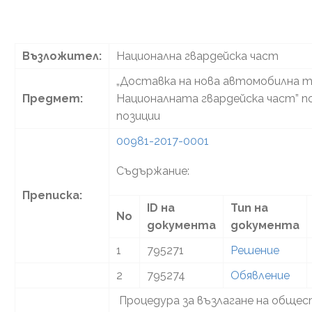
Възложител:
Национална гвардейска част
„Доставка на нова автомобилна т
Предмет:
Националната гвардейска част” п
позиции
00981-2017-0001
Съдържание:
Преписка:
ID на
Тип на
No
документа
документа
1
795271
Решение
2
795274
Обявление
Процедура за възлагане на общест