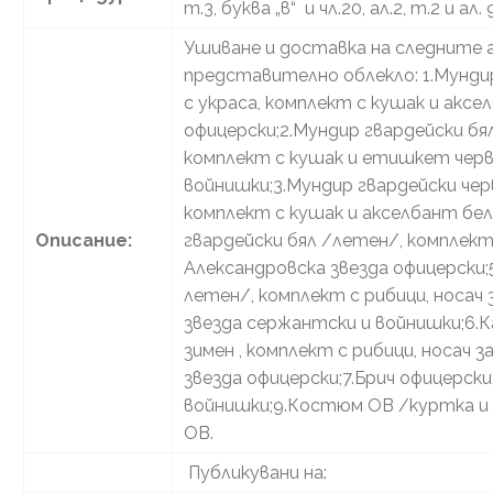
т.3, буква „в“ и чл.20, ал.2, т.2 и ал
Ушиване и доставка на следните 
представително облекло: 1.Мунди
с украса, комплект с кушак и аксе
офицерски;2.Мундир гвардейски бял
комплект с кушак и етишкет черв
войнишки;3.Мундир гвардейски черв
комплект с кушак и акселбант бел
Описание:
гвардейски бял /летен/, комплект 
Александровска звезда офицерски;5
летен/, комплект с рибици, носач 
звезда сержантски и войнишки;6.К
зимен , комплект с рибици, носач з
звезда офицерски;7.Брич офицерски
войнишки;9.Костюм ОВ /куртка и
ОВ.
Публикувани на: