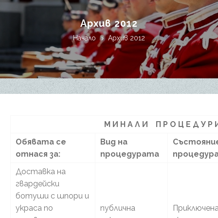
Архив 2012
Начало
Архив 2012
М И Н А Л И П Р О Ц Е Д У Р 
Обявата се
Вид на
Състояние
отнася за:
процедурата
процедур
Доставка на
гвардейски
ботуши с шпори и
украса по
публична
Приключена