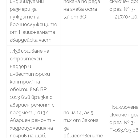
индивидуални
покана по реда
сключен до
размери за
на глава осма
с рег. № 3-
нуждите на
„а“ от ЗОП
Т-217/04.10
военнослужещите
от Националната
гвардейска част
„Извършване на
строителен
надзор и
инвеститорски
контрол“ на
обекти във ВР
1013 във връзка с
авариен ремонт с
Приключена
предмет „1013/
по чл.14, ал.5,
сключен до
Авариен ремонт –
т.2 от Закона
с рег. № 3-
хидроизолация на
за
Т-163/03.08
покрив на щаб,
обществените