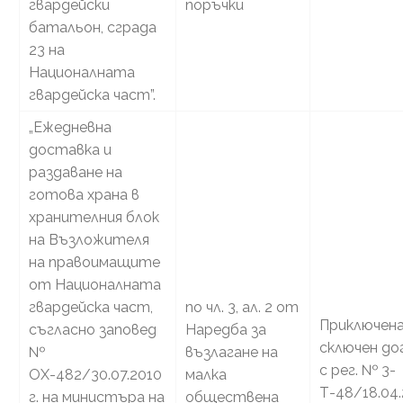
гвардейски
поръчки
батальон, сграда
23 на
Националната
гвардейска част”.
„Ежедневна
доставка и
раздаване на
готова храна в
хранителния блок
на Възложителя
на правоимащите
от Националната
гвардейска част,
по чл. 3, ал. 2 от
Приключена
съгласно заповед
Наредба за
сключен до
№
възлагане на
с рег. № 3-
ОХ-482/30.07.2010
малка
Т-48/18.04.
г. на министъра на
обществена