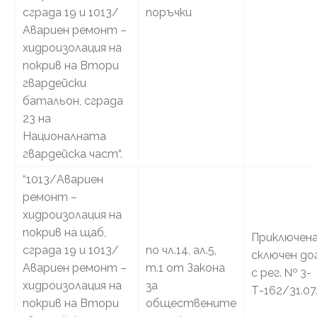
сграда 19 и 1013/
поръчки
Авариен ремонт –
хидроизолация на
покрив на Втори
гвардейски
батальон, сграда
23 на
Националната
гвардейска част“.
“1013/Авариен
ремонт –
хидроизолация на
покрив на щаб,
Приключена
сграда 19 и 1013/
по чл.14, ал.5,
сключен до
Авариен ремонт –
т.1 от Закона
с рег. № 3-
хидроизолация на
за
Т-162/31.07
покрив на Втори
обществените