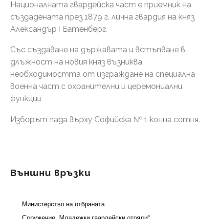
Националната гвардейска част е приемник на
създадената през 1879 г. лична гвардия на княз
Александър І Батенберг.
Със създаване на държавата и встъпване в
длъжност на новия княз възниква
необходимостта от изграждане на специална
военна част с охранителни и церемониални
функции
Изборът пада върху Софийска № 1 конна сотня.
Външни връзки
Министерство на отбраната
Сдружение „Младежки гвардейски отряди“