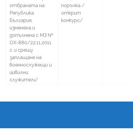
отбраната на
поръчка /
Република
открит
България,
конкурс/
изменена и
допълнена с МЗ №
ОХ-880/22.11.2011
г. и срещу
заплащане на
военнослужещи и
цивилни
служители“